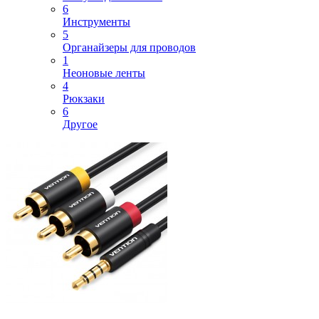
6
Инструменты
5
Органайзеры для проводов
1
Неоновые ленты
4
Рюкзаки
6
Другое