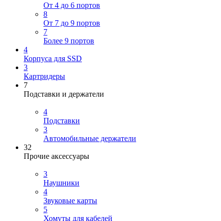
От 4 до 6 портов
8
От 7 до 9 портов
7
Более 9 портов
4
Корпуса для SSD
3
Картридеры
7
Подставки и держатели
4
Подставки
3
Автомобильные держатели
32
Прочие аксессуары
3
Наушники
4
Звуковые карты
5
Хомуты для кабелей