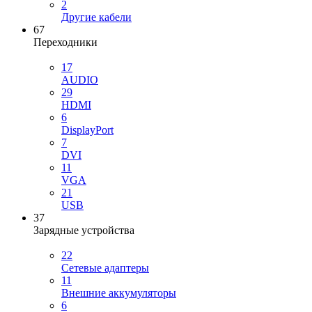
2
Другие кабели
67
Переходники
17
AUDIO
29
HDMI
6
DisplayPort
7
DVI
11
VGA
21
USB
37
Зарядные устройства
22
Сетевые адаптеры
11
Внешние аккумуляторы
6