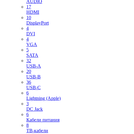
AUDIO
17
HDMI
10
DisplayPort
4
DVI
4
VGA
5
SATA
32
USB-A
20
USB-B
36
USB-C
6
Lightning (Apple)
3
DC Jack
6
Кабели питания
8
ТВ-кабели