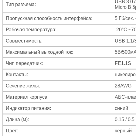
USB 3.0 A
Тип разъема:
Micro B 5
Пропускная способность интерфейса:
5 Гб/сек.
Рабочая температура:
-20°C ~7
Совместимость:
USB 1.1/
Максимальный выходной ток:
5В/500м
Чип передатчик:
FE1.1S
Контакты:
никелир
Сечение жилы:
28AWG
Материал корпуса:
АБС-пла
Индикатор питания:
синий
Длина (м):
0.15 / 0.5 
Цвет:
черный