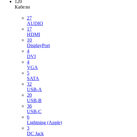
120
Кабели
27
AUDIO
17
HDMI
10
DisplayPort
4
DVI
4
VGA
5
SATA
32
USB-A
20
USB-B
36
USB-C
6
Lightning (Apple)
3
DC Jack