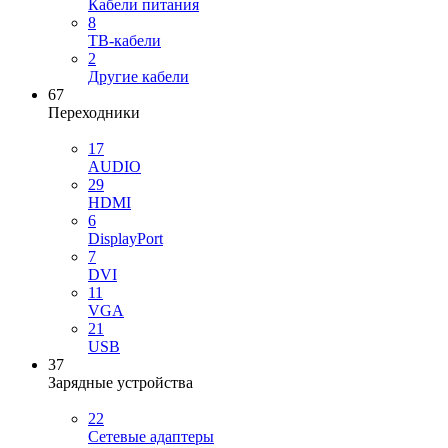
Кабели питания
8
ТВ-кабели
2
Другие кабели
67
Переходники
17
AUDIO
29
HDMI
6
DisplayPort
7
DVI
11
VGA
21
USB
37
Зарядные устройства
22
Сетевые адаптеры