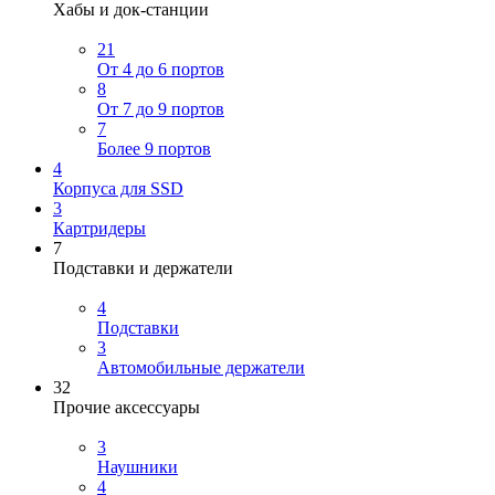
Хабы и док-станции
21
От 4 до 6 портов
8
От 7 до 9 портов
7
Более 9 портов
4
Корпуса для SSD
3
Картридеры
7
Подставки и держатели
4
Подставки
3
Автомобильные держатели
32
Прочие аксессуары
3
Наушники
4