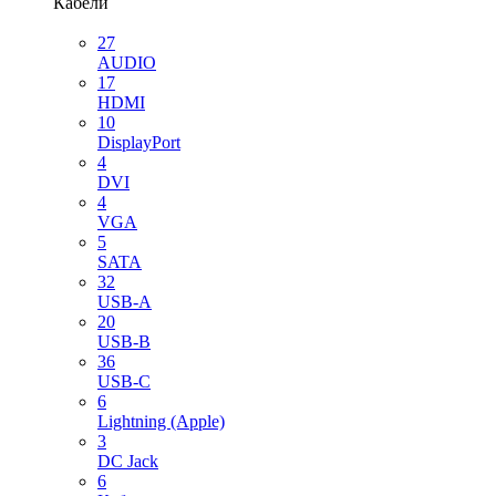
Кабели
27
AUDIO
17
HDMI
10
DisplayPort
4
DVI
4
VGA
5
SATA
32
USB-A
20
USB-B
36
USB-C
6
Lightning (Apple)
3
DC Jack
6