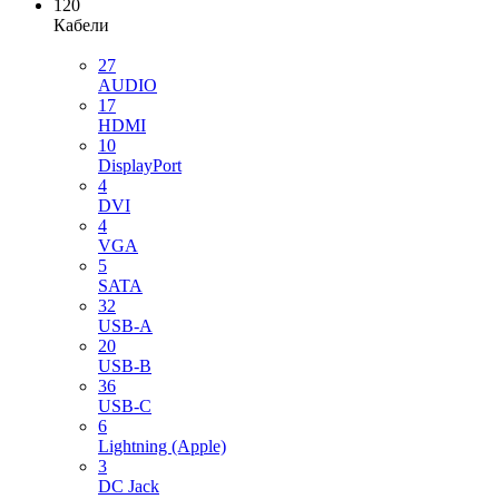
120
Кабели
27
AUDIO
17
HDMI
10
DisplayPort
4
DVI
4
VGA
5
SATA
32
USB-A
20
USB-B
36
USB-C
6
Lightning (Apple)
3
DC Jack