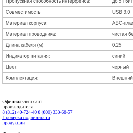
Пропускная способность интерфейса:
до 5 Гбит
Совместимость:
USB 3.0
Материал корпуса:
АБС-пла
Материал проводника:
чистая б
Длина кабеля (м):
0.25
Индикатор питания:
синий
Цвет:
черный
Комплектация:
Внешний 
Официальный сайт
производителя
8 (812) 40-724-40
8 (800) 333-68-57
Проверка подлинности
продукции