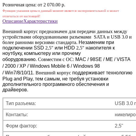
Розничная цена: от 2 070.00 р.
Функция указания цены в данный момент является экспериментальной и может
отличаться от настоящей!
Описание
Характеристики
Внешний корпус предназначен для передачи данных между
устройствами оборудованными разъемами SATA и USB 3.0 и
более ранними версиями стандарта
. Незаменим при
подключении SSD
2,5"
или HDD
2,5"
накопителя к
ноутбуку, компьютеру или прочему
оборудованию.
Совместим с ОС:
MAC
/ 98SE / ME
/ VISTA
/
2000 / XP / Windows Mobile 6 /
Windows 98
/
Win7/8/10/11.
Внешний корпус
поддерживает технологию
Plug and Play, тем самым, не требуя установки
дополнительного программного обеспечения и
драйверов.
Тип разъема:
USB 3.0 m
Контакты:
никелир
Форм фактор:
2,5"