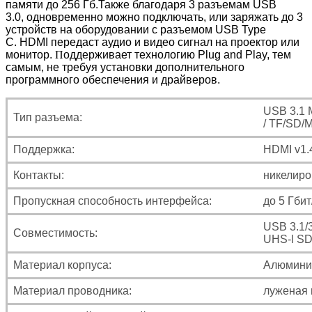
памяти до 256 Гб.
Также благодаря 3 разъемам USB
3.0,
одновременно можно подключать, или заряжать до 3
устройств
на оборудовании с разъемом USB Type
C.
HDMI передаст аудио и видео сигнал на проектор или
монитор.
П
оддерживает технологию Plug and Play, тем
самым, не требуя установки дополнительного
программного обеспечения и драйверов.
USB 3.1 M
Тип разъема:
/ TF/SD/
Поддержка:
HDMI v1.
Контакты:
никелир
Пропускная способность интерфейса:
до 5 Гбит
USB 3.1/3
Совместимость:
UHS-l SD
Материал корпуса:
Алюминий
Материал проводника:
луженая 