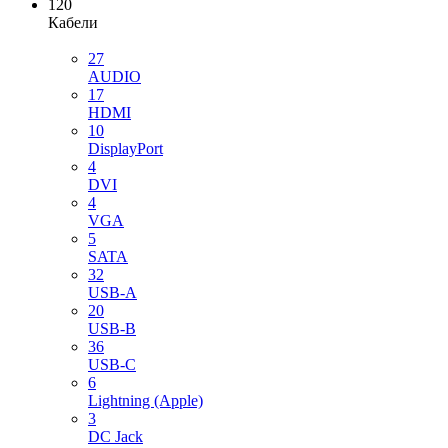
120
Кабели
27
AUDIO
17
HDMI
10
DisplayPort
4
DVI
4
VGA
5
SATA
32
USB-A
20
USB-B
36
USB-C
6
Lightning (Apple)
3
DC Jack