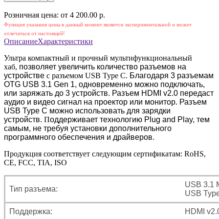
Розничная цена: от 4 200.00 р.
Функция указания цены в данный момент является экспериментальной и может
отличаться от настоящей!
Описание
Характеристики
Ультра компактный и прочный
мультифункциональный
хаб,
позволяет увеличить количество разъемов на
устройстве
с разъемом USB Type C.
Б
лагодаря 3 разъемам
OTG USB 3.1 Gen 1,
одновременно можно подключать,
или заряжать до 3 устройств
. Разъем HDMI v2.0 передаст
аудио и видео сигнал на проектор или монитор. Разъем
USB Type C можно использовать для зарядки
устройств.
П
оддерживает технологию Plug and Play, тем
самым, не требуя установки дополнительного
программного обеспечения и драйверов.
Продукция соответствует следующим сертификатам: RoHS,
CE, FCC, TIA, ISO
USB 3.1 M
Тип разъема:
USB Type
Поддержка:
HDMI v2.