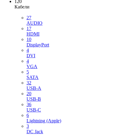
120
Кабели
27
AUDIO
17
HDMI
10
DisplayPort
4
DVI
4
VGA
5
SATA
32
USB-A
20
USB-B
36
USB-C
6
Lightning (Apple)
3
DC Jack