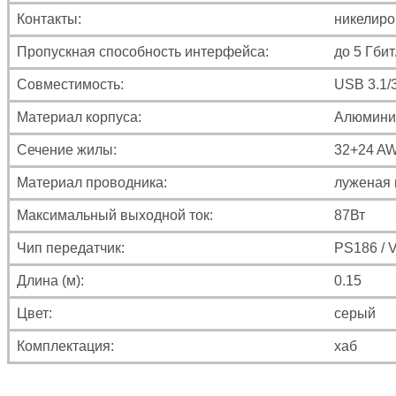
Контакты:
никелир
Пропускная способность интерфейса:
до 5 Гбит
Совместимость:
USB 3.1/3
Материал корпуса:
Алюминий
Сечение жилы:
32+24 A
Материал проводника:
луженая 
Максимальный выходной ток:
87Вт
Чип передатчик:
PS186 / 
Длина (м):
0.15
Цвет:
серый
Комплектация:
хаб