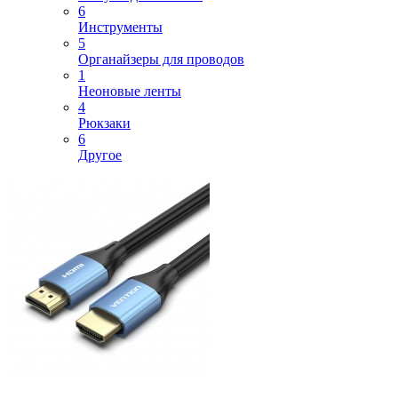
6
Инструменты
5
Органайзеры для проводов
1
Неоновые ленты
4
Рюкзаки
6
Другое