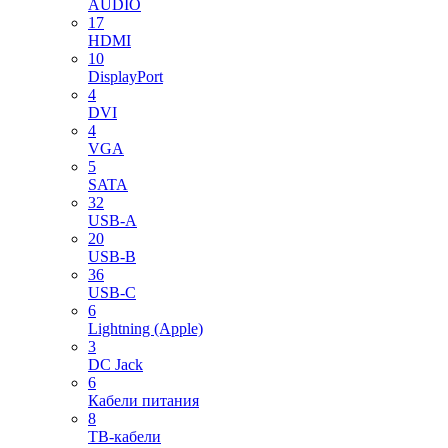
AUDIO
17
HDMI
10
DisplayPort
4
DVI
4
VGA
5
SATA
32
USB-A
20
USB-B
36
USB-C
6
Lightning (Apple)
3
DC Jack
6
Кабели питания
8
ТВ-кабели