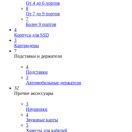
От 4 до 6 портов
8
От 7 до 9 портов
7
Более 9 портов
4
Корпуса для SSD
3
Картридеры
7
Подставки и держатели
4
Подставки
3
Автомобильные держатели
32
Прочие аксессуары
3
Наушники
4
Звуковые карты
5
Хомуты для кабелей