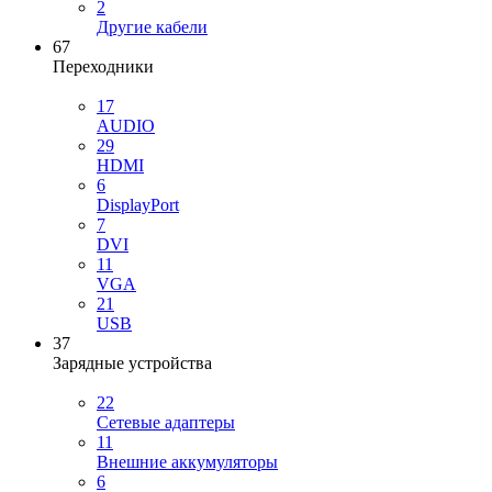
2
Другие кабели
67
Переходники
17
AUDIO
29
HDMI
6
DisplayPort
7
DVI
11
VGA
21
USB
37
Зарядные устройства
22
Сетевые адаптеры
11
Внешние аккумуляторы
6