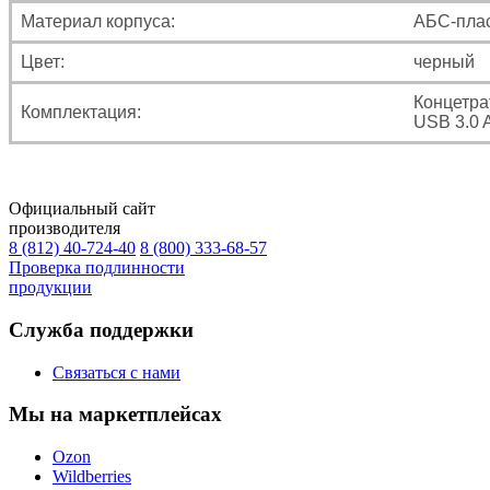
Материал корпуса:
АБС-пла
Цвет:
черный
Концетра
Комплектация:
USB 3.0 
Официальный сайт
производителя
8 (812) 40-724-40
8 (800) 333-68-57
Проверка подлинности
продукции
Служба поддержки
Связаться с нами
Мы на маркетплейсах
Ozon
Wildberries