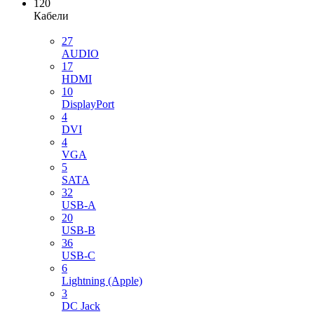
120
Кабели
27
AUDIO
17
HDMI
10
DisplayPort
4
DVI
4
VGA
5
SATA
32
USB-A
20
USB-B
36
USB-C
6
Lightning (Apple)
3
DC Jack