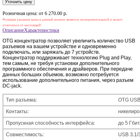
Уточнить цену
Розничная цена: от 6 270.00 р.
Функция указания цены в данный момент является экспериментальной и может
отличаться от настоящей!
Описание
Характеристики
OTG концентратор позволяет увеличить количество USB
разъемов на вашем устройстве и одновременно
подключать, или заряжать до 7 устройств
.
Концентратор
поддерживает технологию Plug and Play,
тем самым, не требуя установки дополнительного
программного обеспечения и драйверов.
При
передаче
данных
больших объемов, возможно потребуется
использование дополнительного питания, через разъем
DC-jack.
Тип разъема:
OTG USB 3
Контакты:
никелир
Пропускная способность интерфейса:
до 5 Гбит
Совместимость:
USB 3.1/3