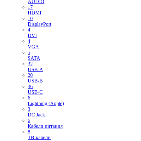
AUDIO
17
HDMI
10
DisplayPort
4
DVI
4
VGA
5
SATA
32
USB-A
20
USB-B
36
USB-C
6
Lightning (Apple)
3
DC Jack
6
Кабели питания
8
ТВ-кабели