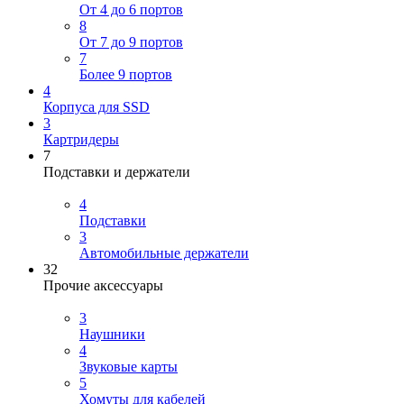
От 4 до 6 портов
8
От 7 до 9 портов
7
Более 9 портов
4
Корпуса для SSD
3
Картридеры
7
Подставки и держатели
4
Подставки
3
Автомобильные держатели
32
Прочие аксессуары
3
Наушники
4
Звуковые карты
5
Хомуты для кабелей