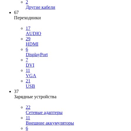
2
Другие кабели
67
Переходники
17
AUDIO
29
HDMI
6
DisplayPort
7
DVI
11
VGA
21
USB
37
Зарядные устройства
22
Сетевые адаптеры
11
Внешние аккумуляторы
6