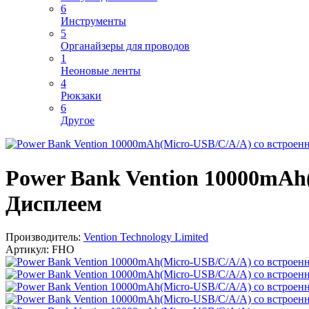
6
Инструменты
5
Органайзеры для проводов
1
Неоновые ленты
4
Рюкзаки
6
Другое
Power Bank Vention 10000mAh
Дисплеем
Производитель:
Vention Technology Limited
Артикул:
FHO