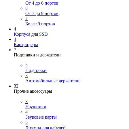
От 4 до 6 портов
8
От 7 до 9 портов
7
Более 9 портов
4
Корпуса для SSD
3
Картридеры
7
Подставки и держатели
4
Подставки
3
Автомобильные держатели
32
Прочие аксессуары
3
Наушники
4
Звуковые карты
5
Хомуты для кабелей