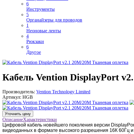
6
Инструменты
5
Органайзеры для проводов
1
Неоновые ленты
4
Рюкзаки
6
Другое
Кабель Vention DisplayPort v
Производитель:
Vention Technology Limited
Артикул:
HGB
Уточнить цену
Описание
Характеристики
Цифровой кабель новейшего поколения версии DisplayPor
видеоданных в формате высокого разрешения 16К 60Гц и 