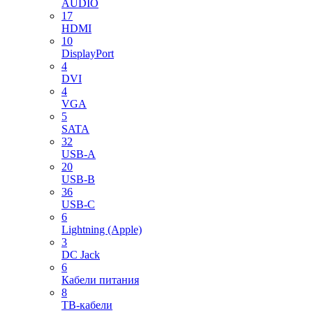
AUDIO
17
HDMI
10
DisplayPort
4
DVI
4
VGA
5
SATA
32
USB-A
20
USB-B
36
USB-C
6
Lightning (Apple)
3
DC Jack
6
Кабели питания
8
ТВ-кабели