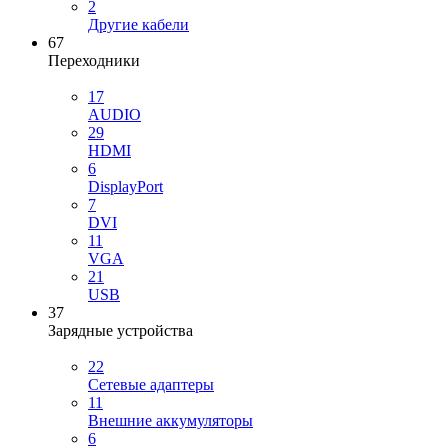
2
Другие кабели
67
Переходники
17
AUDIO
29
HDMI
6
DisplayPort
7
DVI
11
VGA
21
USB
37
Зарядные устройства
22
Сетевые адаптеры
11
Внешние аккумуляторы
6