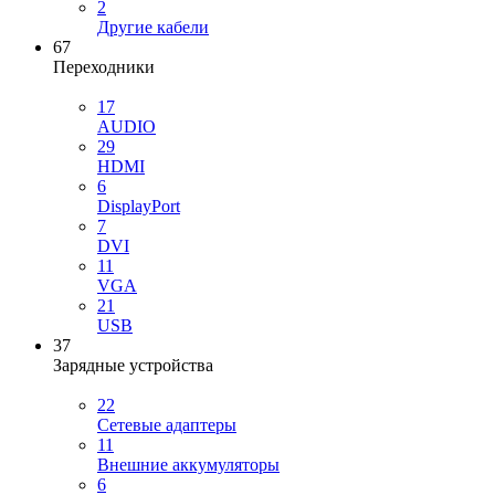
2
Другие кабели
67
Переходники
17
AUDIO
29
HDMI
6
DisplayPort
7
DVI
11
VGA
21
USB
37
Зарядные устройства
22
Сетевые адаптеры
11
Внешние аккумуляторы
6