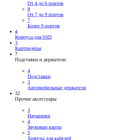
От 4 до 6 портов
8
От 7 до 9 портов
7
Более 9 портов
4
Корпуса для SSD
3
Картридеры
7
Подставки и держатели
4
Подставки
3
Автомобильные держатели
32
Прочие аксессуары
3
Наушники
4
Звуковые карты
5
Хомуты для кабелей