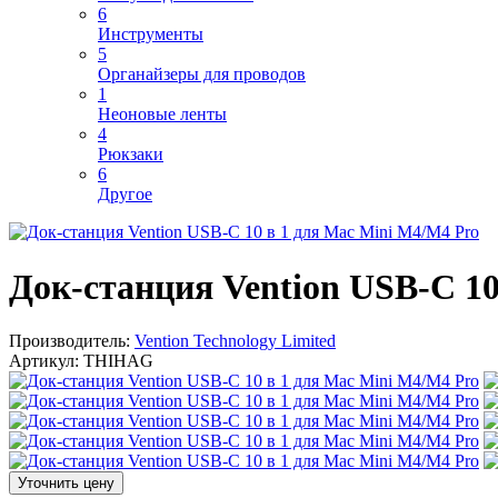
6
Инструменты
5
Органайзеры для проводов
1
Неоновые ленты
4
Рюкзаки
6
Другое
Док-станция Vention USB-C 10
Производитель:
Vention Technology Limited
Артикул:
THIHAG
Уточнить цену