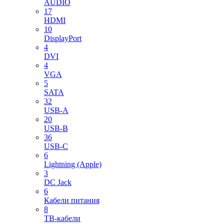
AUDIO
17
HDMI
10
DisplayPort
4
DVI
4
VGA
5
SATA
32
USB-A
20
USB-B
36
USB-C
6
Lightning (Apple)
3
DC Jack
6
Кабели питания
8
ТВ-кабели